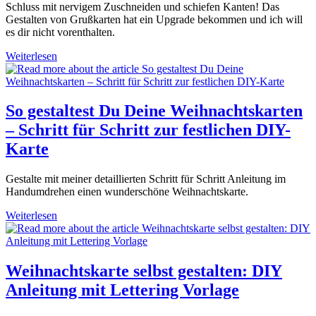
Schluss mit nervigem Zuschneiden und schiefen Kanten! Das
Gestalten von Grußkarten hat ein Upgrade bekommen und ich will
es dir nicht vorenthalten.
Das
Weiterlesen
beste
Aquarellpapier
für
Deine
So gestaltest Du Deine Weihnachtskarten
Grußkarten
– Schritt für Schritt zur festlichen DIY-
–
mach
Karte
es
Dir
Gestalte mit meiner detaillierten Schritt für Schritt Anleitung im
leicht!
Handumdrehen einen wunderschöne Weihnachtskarte.
So
Weiterlesen
gestaltest
Du
Deine
Weihnachtskarten
Weihnachtskarte selbst gestalten: DIY
–
Anleitung mit Lettering Vorlage
Schritt
für