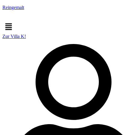
Zum
Reingemalt
Inhalt
springen
Menü
Zur Villa K!