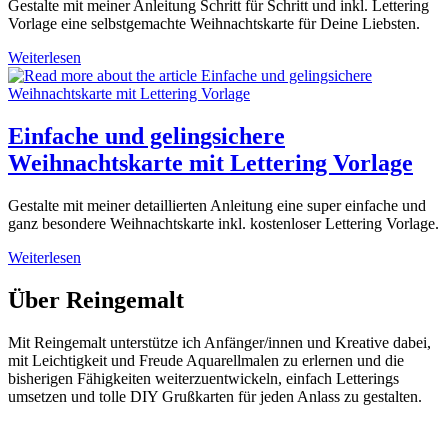
Schritt
Gestalte mit meiner Anleitung Schritt für Schritt und inkl. Lettering
zur
Vorlage eine selbstgemachte Weihnachtskarte für Deine Liebsten.
festlichen
DIY-
Weihnachtskarte
Weiterlesen
Karte
selbst
gestalten:
DIY
Anleitung
Einfache und gelingsichere
mit
Weihnachtskarte mit Lettering Vorlage
Lettering
Vorlage
Gestalte mit meiner detaillierten Anleitung eine super einfache und
ganz besondere Weihnachtskarte inkl. kostenloser Lettering Vorlage.
Einfache
Weiterlesen
und
gelingsichere
Über Reingemalt
Weihnachtskarte
mit
Mit Reingemalt unterstütze ich Anfänger/innen und Kreative dabei,
Lettering
mit Leichtigkeit und Freude Aquarellmalen zu erlernen und die
Vorlage
bisherigen Fähigkeiten weiterzuentwickeln, einfach Letterings
umsetzen und tolle DIY Grußkarten für jeden Anlass zu gestalten.