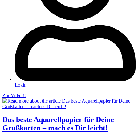
Login
Zur Villa K!
Das beste Aquarellpapier für Deine
Grußkarten – mach es Dir leicht!