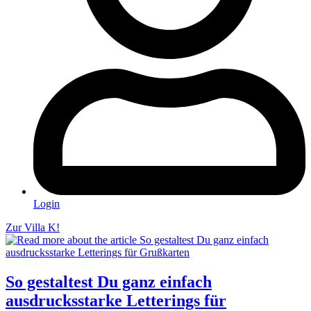
Login
Zur Villa K!
So gestaltest Du ganz einfach
ausdrucksstarke Letterings für