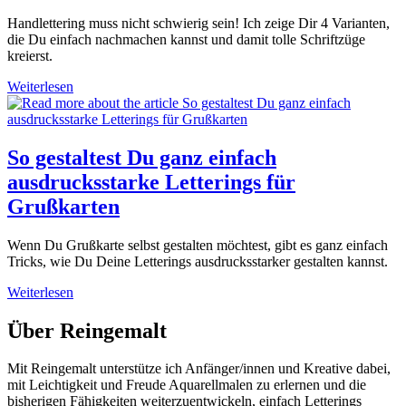
Handlettering muss nicht schwierig sein! Ich zeige Dir 4 Varianten,
die Du einfach nachmachen kannst und damit tolle Schriftzüge
kreierst.
Handlettering
Weiterlesen
für
Anfänger/innen:
Vier
Druckschrift-
So gestaltest Du ganz einfach
Varianten,
ausdrucksstarke Letterings für
die
jede/r
Grußkarten
einfach
nachmachen
Wenn Du Grußkarte selbst gestalten möchtest, gibt es ganz einfach
kann!
Tricks, wie Du Deine Letterings ausdrucksstarker gestalten kannst.
So
Weiterlesen
gestaltest
Du
Über Reingemalt
ganz
einfach
Mit Reingemalt unterstütze ich Anfänger/innen und Kreative dabei,
ausdrucksstarke
mit Leichtigkeit und Freude Aquarellmalen zu erlernen und die
Letterings
bisherigen Fähigkeiten weiterzuentwickeln, einfach Letterings
für