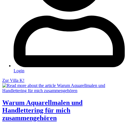
Login
Zur Villa K!
Warum Aquarellmalen und
Handlettering für mich
zusammengehören