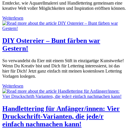
Entdecke, wie Aquarellmalerei und Handlettering gemeinsam eine
kreative Welt voller Möglichkeiten und Inspiration eröffnen können.
Warum
Weiterlesen
Aquarellmalen
und
Handlettering
für
DIY Ostereier – Bunt färben war
mich
Gestern!
zusammengehören
So verwandelst du Eier mit einem Stift in einzigartige Kunstwerke!
Wenn Du Kreativ bist und Dich für Lettering interessierst, ist das
hier für Dich! Jetzt ganz einfach mit meinen kostenlosen Lettering
Vorlagen loslegen.
DIY
Weiterlesen
Ostereier
–
Bunt
färben
Handlettering für Anfänger/innen: Vier
war
Druckschrift-Varianten, die jede/r
Gestern!
einfach nachmachen kann!